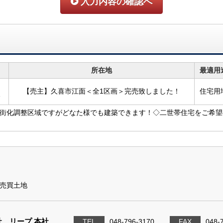
入力内容の確認へ
所在地
最適用
【売主】久喜市江面＜全1区画＞完売致しました！
住宅用
分
街化調整区域ですがどなた様でも建築できます！◇二世帯住宅をご希望
売買土地
 リープ 本社
TEL
048-796-3170
FAX
048-