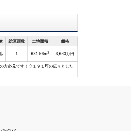
途
総区画数
土地面積
価格
2
地
1
631.56m
3,680万円
の方必見です！◇１９１坪の広々とした
779-2272