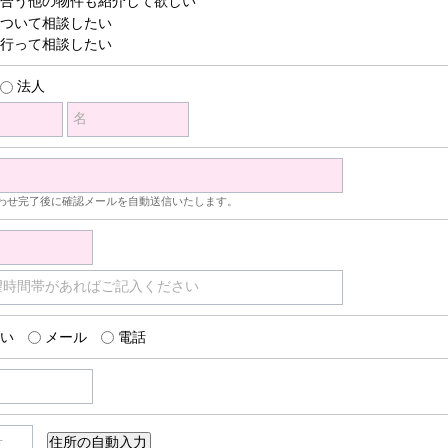
合う他の物件も紹介して欲しい
ついて相談したい
行って相談したい
法人
名
わせ完了後に確認メールを自動送信いたします。
望時間帯があればご記入ください
い
メール
電話
号