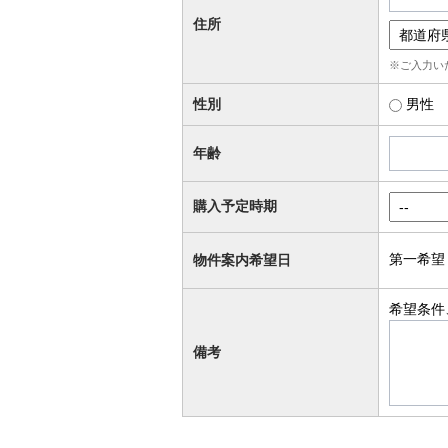
住所
※ご入力い
性別
男性
年齢
購入予定時期
第一希望
物件案内希望日
希望条件
備考