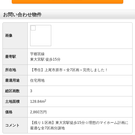
お問い合わせ物件
画像
宇都宮線
最寄駅
東大宮駅 徒歩15分
所在地
【専任】上尾市原市＜全7区画＞完売しました！
最適用途
住宅用地
総区画数
3
2
土地面積
128.84m
価格
2,860万円
【残り１区画】東大宮駅徒歩15分☆理想のマイホーム計画に
コメント
最適な全7区画分譲地