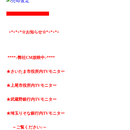
+*
+*
+*☆お知らせ☆*+
*+
*+
****♪弊社CM放映中♪****
★さいたま市役所内TVモニター
★上尾市役所内TVモニター
★武蔵野銀行内TVモニター
★埼玉りそな銀行内TVモニター
～ご覧ください♪～