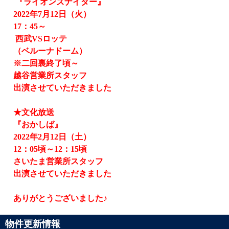
『ライオンズナイター』
2022
年
7
月
12
日（火）
17
：
45
～
西武
VS
ロッテ
（ベルーナドーム）
※二回裏終了頃～
越谷営業所スタッフ
出演させていただきました
★文化放送
『おかしば』
2022
年
2
月
12
日（土）
12
：
05
頃～
12
：
15
頃
さいたま営業所スタッフ
出演させていただきました
ありがとうございました♪
物件更新情報