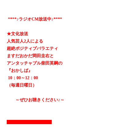
****♪ラジオCM放送中♪****
★文化放送
人気芸人2人による
超絶ポジティブバラエティ
ますだおかだ岡田圭右と
アンタッチャブル柴田英嗣の
『おかしば』
10：00～12：00
（毎週日曜日）
～ぜひお聴きください♪～