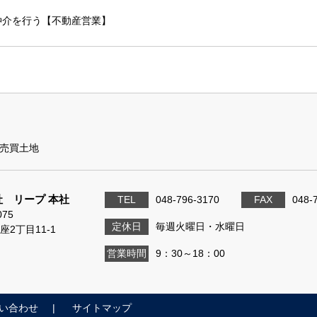
仲介を行う【不動産営業】
売買土地
 リープ 本社
TEL
048-796-3170
FAX
048-
075
定休日
毎週火曜日・水曜日
座2丁目11-1
営業時間
9：30～18：00
い合わせ
サイトマップ