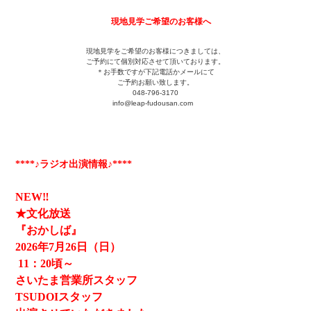
現地見学ご希望のお客様へ
現地見学をご希望のお客様につきましては、
ご予約にて個別対応させて頂いております。
＊お手数ですが下記電話かメールにて
ご予約お願い致します。
048-796-3170
info@leap-fudousan.c
om
****♪ラジオ出演情報♪****
NEW‼
★文化放送
『おかしば』
2026
年7月26日（日）
11
：20頃～
さいたま営業所スタッフ
TSUDOIスタッフ