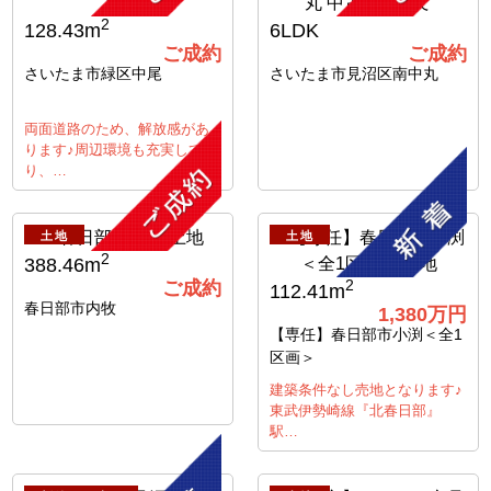
2
128.43m
6LDK
ご成約
ご成約
さいたま市緑区中尾
さいたま市見沼区南中丸
両面道路のため、解放感があ
ります♪周辺環境も充実してお
り、…
土地
土地
2
388.46m
ご成約
2
112.41m
春日部市内牧
1,380万円
【専任】春日部市小渕＜全1
区画＞
建築条件なし売地となります♪
東武伊勢崎線『北春日部』
駅…