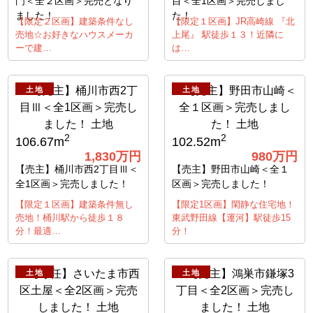
門＜全２区画＞完売となり
目＜全1区画＞完売しまし
ました！
た！
【限定２区画】建築条件なし
【限定１区画】JR高崎線 『北
売地☆お好きなハウスメーカ
上尾』 駅徒歩１３！近隣に
ーで建…
は…
土地
土地
2
2
106.67m
102.52m
1,830万円
980万円
【売主】桶川市西2丁目Ⅲ＜
【売主】野田市山崎＜全１
全1区画＞完売しました！
区画＞完売しました！
【限定１区画】建築条件無し
【限定1区画】閑静な住宅地！
売地！桶川駅から徒歩１８
東武野田線【運河】駅徒歩15
分！最適…
分！
土地
土地