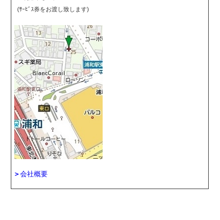
(ｻｰﾋﾞｽ券をお渡し致します)
＞
会社概要