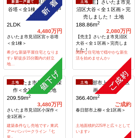
新築一戸建て
土地
2
2LDK
188.86m
4,480万円
2,080万円
さいたま市見沼区宮ヶ谷塔
【売主】さいたま市見沼区
＜全1棟＞
大谷＜全１区画＞完売しま
した！
希少な新築平屋住宅となりま
閑静な住宅地で穏やかな新生
す♪ 駅徒歩15分圏内の好立
活を始めませんか♪
地…
土地
土地
2
2
209.59m
366.40m
3,480万円
ご成約
さいたま市見沼区小深作＜
春日部市上柳＜全1区画＞
全1区画＞
建築条件なし売地です♪ 東武
土地面積約225坪と広々として
アーバンパークライン『七
います♪
里』…