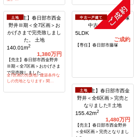
土地
中古一戸建て
5LDK
ご成約
【専任】春日部市藤塚
2
140.01m
1,380万円
【売主】春日部市西金野井
Ⅲ期＜全7区画＞おかげさま
で完売致しました。
全7区画の分譲地♪ 建築条件な
しの売地となります♪ 閑…
土地
2
155.42m
1,480万円
【売主】春日部市西金野井
＜全6区画＞完売となりまし