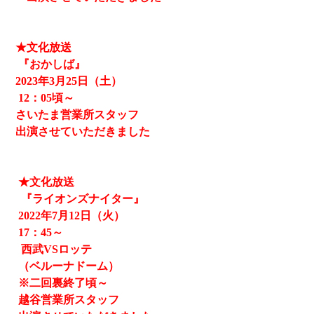
★文化放送
『おかしば』
2023
年3月25日（土）
12
：05頃～
さいたま営業所スタッフ
出演させていただきました
★文化放送
『ライオンズナイター』
2022
年
7
月
12
日（火）
17
：
45
～
西武
VS
ロッテ
（ベルーナドーム）
※二回裏終了頃～
越谷営業所スタッフ