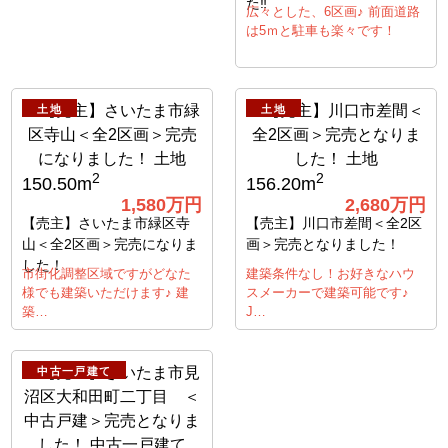
た‼
広々とした、6区画♪ 前面道路
は5ｍと駐車も楽々です！
土地
土地
2
2
150.50m
156.20m
1,580万円
2,680万円
【売主】さいたま市緑区寺
【売主】川口市差間＜全2区
山＜全2区画＞完売になりま
画＞完売となりました！
した！
市街化調整区域ですがどなた
建築条件なし！お好きなハウ
様でも建築いただけます♪ 建
スメーカーで建築可能です♪
築…
J…
中古一戸建て