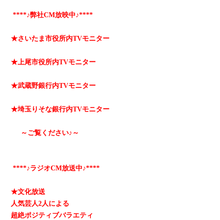
****♪弊社CM放映中♪****
★さいたま市役所内TVモニター
★上尾市役所内TVモニター
★武蔵野銀行内TVモニター
★埼玉りそな銀行内TVモニター
～ご覧ください♪～
****♪ラジオCM放送中♪****
★文化放送
人気芸人2人による
超絶ポジティブバラエティ