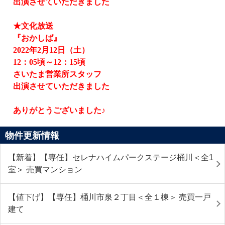
出演させていただきました
★文化放送
『おかしば』
2022
年
2
月
12
日（土）
12
：
05
頃～
12
：
15
頃
さいたま営業所スタッフ
出演させていただきました
ありがとうございました♪
物件更新情報
【新着】【専任】セレナハイムパークステージ桶川＜全1
室＞ 売買マンション
【値下げ】【専任】桶川市泉２丁目＜全１棟＞ 売買一戸
建て