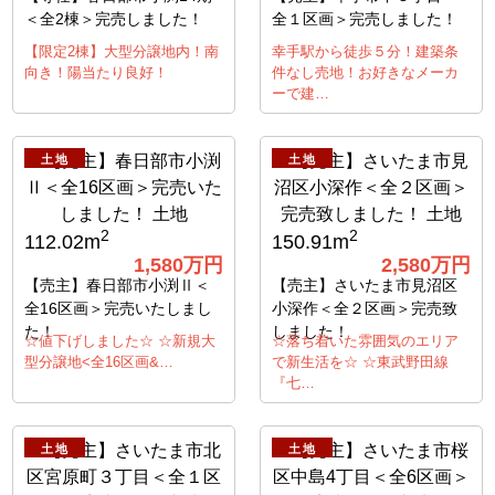
＜全2棟＞完売しました！
全１区画＞完売しました！
【限定2棟】大型分譲地内！南
幸手駅から徒歩５分！建築条
向き！陽当たり良好！
件なし売地！お好きなメーカ
ーで建…
土地
土地
2
2
112.02m
150.91m
1,580万円
2,580万円
【売主】春日部市小渕Ⅱ＜
【売主】さいたま市見沼区
全16区画＞完売いたしまし
小深作＜全２区画＞完売致
た！
しました！
☆値下げしました☆ ☆新規大
☆落ち着いた雰囲気のエリア
型分譲地<全16区画&…
で新生活を☆ ☆東武野田線
『七…
土地
土地