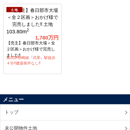
土地
2
103.80m
1,780万円
【売主】春日部市大場＜全
２区画＞おかげ様で完売し
ました‼
東武伊勢崎線『武里』駅徒歩
４分‼建築条件なし‼
メニュー
トップ
未公開物件土地