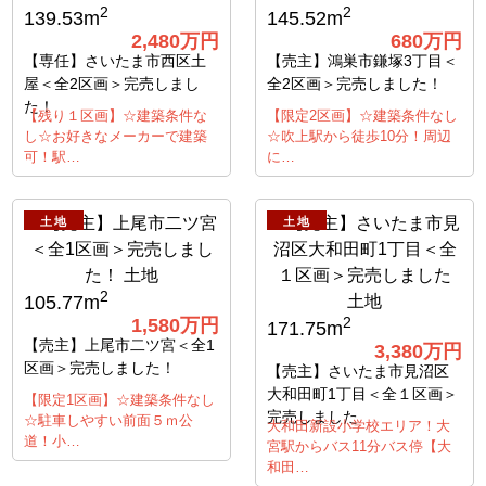
2
2
139.53m
145.52m
2,480万円
680万円
【専任】さいたま市西区土
【売主】鴻巣市鎌塚3丁目＜
屋＜全2区画＞完売しまし
全2区画＞完売しました！
た！
【残り１区画】☆建築条件な
【限定2区画】☆建築条件なし
し☆お好きなメーカーで建築
☆吹上駅から徒歩10分！周辺
可！駅…
に…
土地
土地
2
105.77m
1,580万円
2
171.75m
【売主】上尾市二ツ宮＜全1
3,380万円
区画＞完売しました！
【売主】さいたま市見沼区
大和田町1丁目＜全１区画＞
【限定1区画】☆建築条件なし
完売しました
☆駐車しやすい前面５ｍ公
大和田新設小学校エリア！大
道！小…
宮駅からバス11分バス停【大
和田…