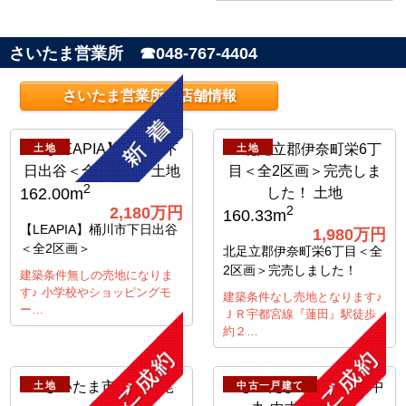
さいたま営業所 ☎048-767-4404
さいたま営業所 店舗情報
土地
土地
2
162.00m
2,180万円
2
160.33m
【LEAPIA】桶川市下日出谷
1,980万円
＜全2区画＞
北足立郡伊奈町栄6丁目＜全
2区画＞完売しました！
建築条件無しの売地になりま
す♪ 小学校やショッピングモ
建築条件なし売地となります♪
ー…
ＪＲ宇都宮線『蓮田』駅徒歩
約２…
土地
中古一戸建て