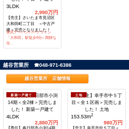
3LDK
2,990万円
【売主】さいたま市見沼区
大和田町二丁目 ＜中古戸
建＞完売となりました！
東武アーバンパークライン
「大和田」駅徒歩9分♪ 閑静な
住…
越谷営業所 ☎048-971-6386
越谷営業所 店舗情報
新築一戸建て
土地
2
4LDK
153.53m
2,880万円
980万円
【専任】春日部市小渕14期
【売主】幸手市中５丁目＜