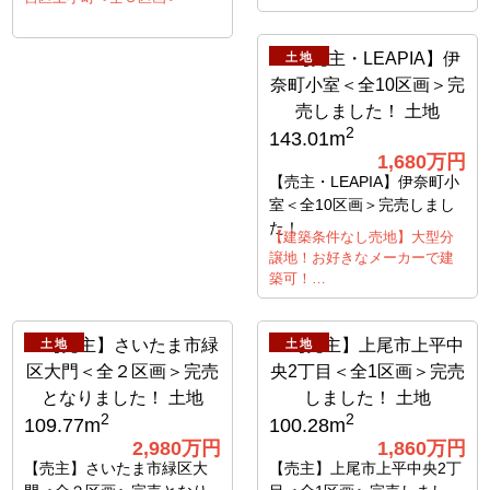
土地
2
143.01m
1,680万円
【売主・LEAPIA】伊奈町小
室＜全10区画＞完売しまし
た！
【建築条件なし売地】大型分
譲地！お好きなメーカーで建
築可！…
土地
土地
2
2
109.77m
100.28m
2,980万円
1,860万円
【売主】さいたま市緑区大
【売主】上尾市上平中央2丁