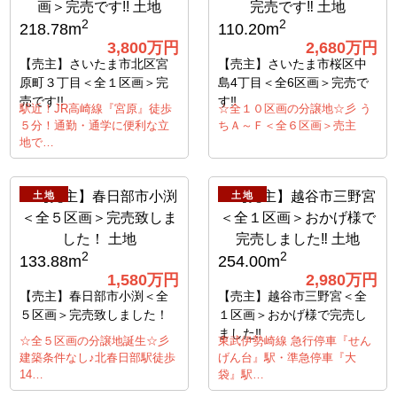
2
2
218.78m
110.20m
3,800万円
2,680万円
【売主】さいたま市北区宮
【売主】さいたま市桜区中
原町３丁目＜全１区画＞完
島4丁目＜全6区画＞完売で
売です!!
す‼
駅近！JR高崎線『宮原』徒歩
☆全１０区画の分譲地☆彡 う
５分！通勤・通学に便利な立
ちＡ～Ｆ＜全６区画＞売主
地で…
土地
土地
2
2
133.88m
254.00m
1,580万円
2,980万円
【売主】春日部市小渕＜全
【売主】越谷市三野宮＜全
５区画＞完売致しました！
１区画＞おかげ様で完売し
ました‼
☆全５区画の分譲地誕生☆彡
東武伊勢崎線 急行停車『せん
建築条件なし♪北春日部駅徒歩
げん台』駅・準急停車『大
14…
袋』駅…