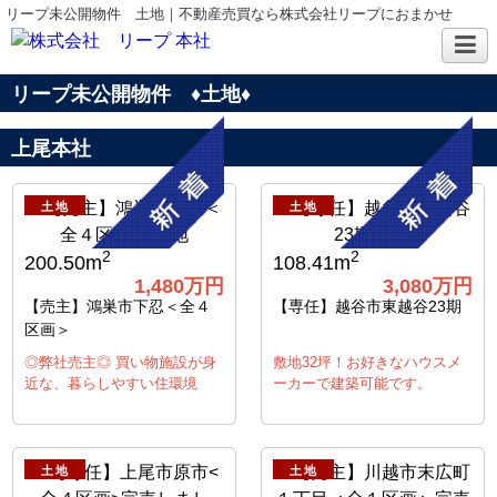
リープ未公開物件 土地｜不動産売買なら株式会社リープにおまかせ
リープ未公開物件 ♦土地♦
上尾本社
土地
土地
2
2
200.50m
108.41m
1,480万円
3,080万円
【売主】鴻巣市下忍＜全４
【専任】越谷市東越谷23期
区画＞
◎弊社売主◎ 買い物施設が身
敷地32坪！お好きなハウスメ
近な、暮らしやすい住環境
ーカーで建築可能です。
土地
土地