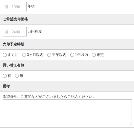
年頃
例）1996
ご希望売却価格
万円程度
例）2400
売却予定時期
すぐに
3ヶ月以内
半年以内
1年以内
未定
買い替え有無
有
無
備考
希望条件、ご質問などがございましたらご記入ください。