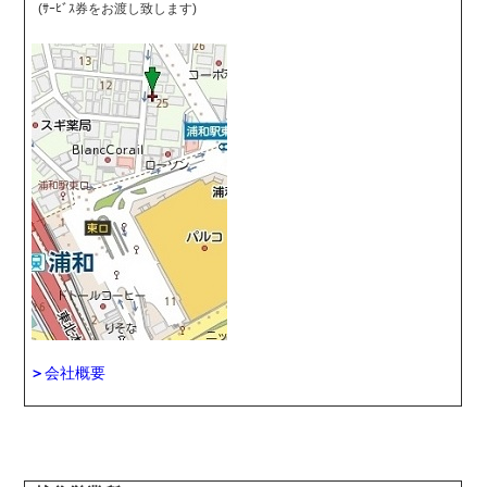
(ｻｰﾋﾞｽ券をお渡し致します)
＞
会社概要