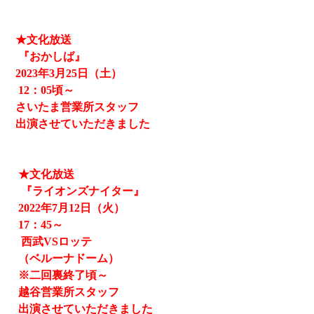
★文化放送
『おかしば』
2023
年3月25日（土）
12
：05頃～
さいたま営業所スタッフ
出演させていただきました
★文化放送
『ライオンズナイター』
2022
年
7
月
12
日（火）
17
：
45
～
西武
VS
ロッテ
（ベルーナドーム）
※二回裏終了頃～
越谷営業所スタッフ
出演させていただきました