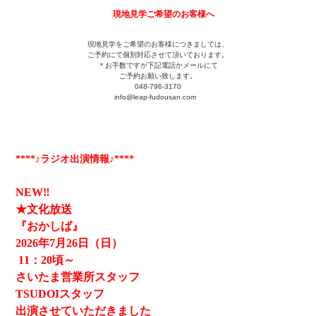
現地見学ご希望のお客様へ
現地見学をご希望のお客様につきましては、
ご予約にて個別対応させて頂いております。
＊お手数ですが下記電話かメールにて
ご予約お願い致します。
048-796-3170
info@leap-fudousan.c
om
****♪ラジオ出演情報♪****
NEW‼
★文化放送
『おかしば』
2026
年7月26日（日）
11
：20頃～
さいたま営業所スタッフ
TSUDOIスタッフ
出演させていただきました