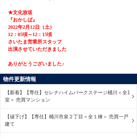
★文化放送
『おかしば』
2022
年
2
月
12
日（土）
12
：
05
頃～
12
：
15
頃
さいたま営業所スタッフ
出演させていただきました
ありがとうございました♪
物件更新情報
【新着】【専任】セレナハイムパークステージ桶川＜全1
室＞ 売買マンション
【値下げ】【専任】桶川市泉２丁目＜全１棟＞ 売買一戸
建て