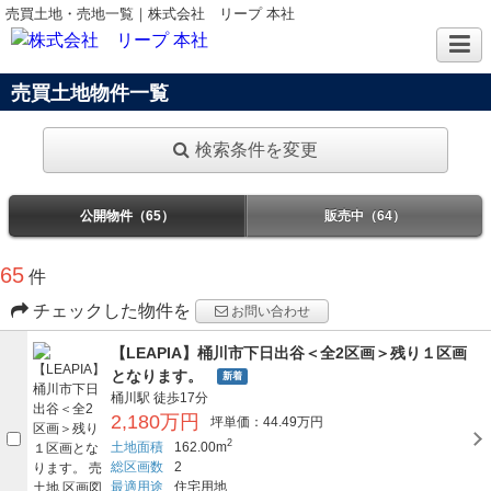
売買土地・売地一覧｜株式会社 リープ 本社
売買土地物件一覧
検索条件を変更
公開物件（65）
販売中（64）
65
件
チェックした物件を
お問い合わせ
【LEAPIA】桶川市下日出谷＜全2区画＞残り１区画
となります。
新着
桶川駅
徒歩17分
2,180万円
坪単価：44.49万円
2
土地面積
162.00m
総区画数
2
最適用途
住宅用地