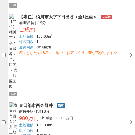
土地
【専任】桶川市大字下日出谷＜全1区画＞
ご成約
桶川駅
徒歩19分
ご成約
2
土地面積
163.63m
総区画数
1
最適用途
住宅用地
広々とした約48坪の土地で、お家づくりの夢が広がります☆
土地
春日部市西金野井
新着
南桜井駅
徒歩18分
980万円
坪単価：32.08万円
2
土地面積
101.00m
総区画数
1