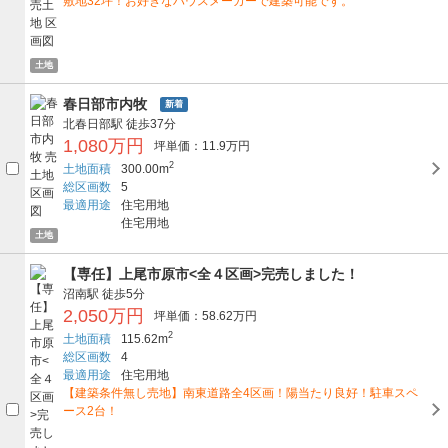
敷地32坪！お好きなハウスメーカーで建築可能です。
土地
春日部市内牧
新着
北春日部駅
徒歩37分
1,080万円
坪単価：11.9万円
2
土地面積
300.00m
総区画数
5
最適用途
住宅用地
住宅用地
土地
【専任】上尾市原市<全４区画>完売しました！
沼南駅
徒歩5分
2,050万円
坪単価：58.62万円
2
土地面積
115.62m
総区画数
4
最適用途
住宅用地
【建築条件無し売地】南東道路全4区画！陽当たり良好！駐車スペ
ース2台！