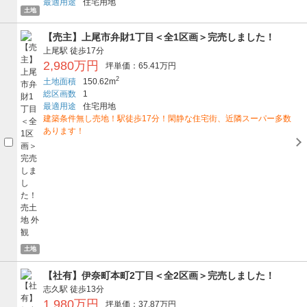
最適用途
住宅用地
土地
【売主】上尾市弁財1丁目＜全1区画＞完売しました！
上尾駅
徒歩17分
2,980万円
坪単価：65.41万円
2
土地面積
150.62m
総区画数
1
最適用途
住宅用地
建築条件無し売地！駅徒歩17分！閑静な住宅街、近隣スーパー多数
あります！
土地
【社有】伊奈町本町2丁目＜全2区画＞完売しました！
志久駅
徒歩13分
1,980万円
坪単価：37.87万円