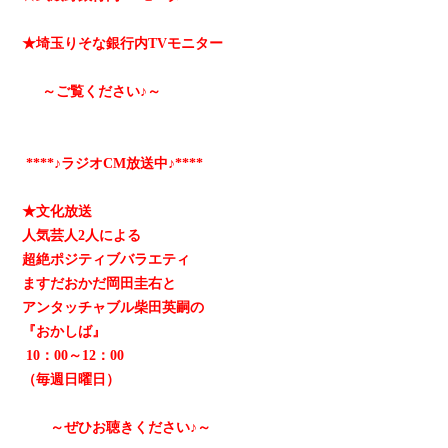
★埼玉りそな銀行内TVモニター
～ご覧ください♪～
****♪ラジオCM放送中♪****
★文化放送
人気芸人2人による
超絶ポジティブバラエティ
ますだおかだ岡田圭右と
アンタッチャブル柴田英嗣の
『おかしば』
10：00～12：00
（毎週日曜日）
～ぜひお聴きください♪～