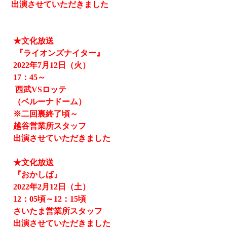
出演させていただきました
★文化放送
『ライオンズナイター』
2022
年
7
月
12
日（火）
17
：
45
～
西武
VS
ロッテ
（ベルーナドーム）
※二回裏終了頃～
越谷営業所スタッフ
出演させていただきました
★文化放送
『おかしば』
2022
年
2
月
12
日（土）
12
：
05
頃～
12
：
15
頃
さいたま営業所スタッフ
出演させていただきました