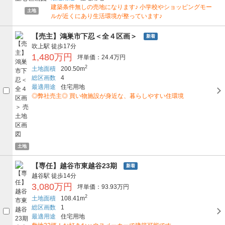
建築条件無しの売地になります♪ 小学校やショッピングモー
土地
ルが近くにあり生活環境が整っています♪
【売主】鴻巣市下忍＜全４区画＞
新着
吹上駅
徒歩17分
1,480万円
坪単価：24.4万円
2
土地面積
200.50m
総区画数
4
最適用途
住宅用地
◎弊社売主◎ 買い物施設が身近な、暮らしやすい住環境
土地
【専任】越谷市東越谷23期
新着
越谷駅
徒歩14分
3,080万円
坪単価：93.93万円
2
土地面積
108.41m
総区画数
1
最適用途
住宅用地