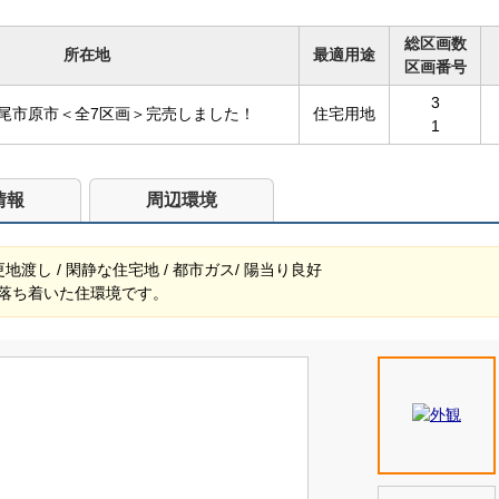
総区画数
所在地
最適用途
区画番号
3
尾市原市＜全7区画＞完売しました！
住宅用地
1
情報
周辺環境
渡し / 閑静な住宅地 / 都市ガス/ 陽当り良好
落ち着いた住環境です。