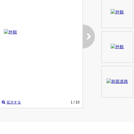
拡大する
1
/ 10