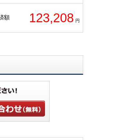
123,208
済額
円
せ