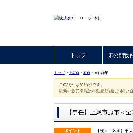
トップ
未公開物
トップ
>
上尾市
>
原市
>
物件詳細
この物件は契約済です。
最新の販売情報は不動産店舗にお問い
【専任】上尾市原市＜全
ポイント
【残り１区画】東大