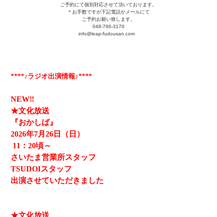
ご予約にて個別対応させて頂いております。
＊お手数ですが下記電話かメールにて
ご予約お願い致します。
048-796-3170
info@leap-fudousan.c
om
****♪ラジオ出演情報♪****
NEW‼
★文化放送
『おかしば』
2026
年7月26日（日）
11
：20頃～
さいたま営業所スタッフ
TSUDOIスタッフ
出演させていただきました
★文化放送