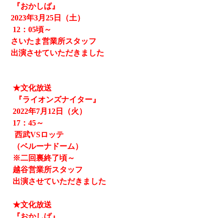
『おかしば』
2023
年3月25日（土）
12
：05頃～
さいたま営業所スタッフ
出演させていただきました
★文化放送
『ライオンズナイター』
2022
年
7
月
12
日（火）
17
：
45
～
西武
VS
ロッテ
（ベルーナドーム）
※二回裏終了頃～
越谷営業所スタッフ
出演させていただきました
★文化放送
『おかしば』