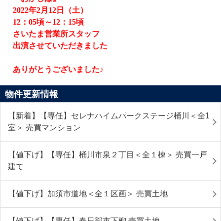
2022
年
2
月
12
日（土）
12
：
05
頃～
12
：
15
頃
さいたま営業所スタッフ
出演させていただきました
ありがとうございました♪
物件更新情報
【新着】【専任】セレナハイムパークステージ桶川＜全1
室＞ 売買マンション
【値下げ】【専任】桶川市泉２丁目＜全１棟＞ 売買一戸
建て
【値下げ】加須市道地＜全１区画＞ 売買土地
【値下げ】【専任】春日部市下柳 売買土地