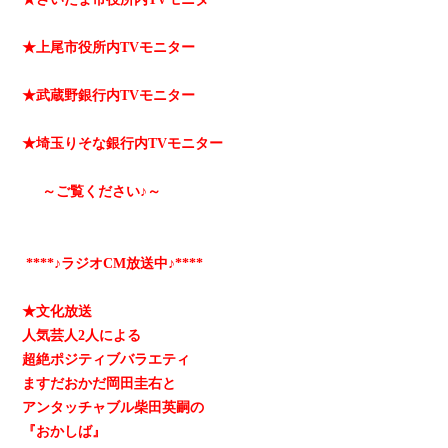
★上尾市役所内TVモニター
★武蔵野銀行内TVモニター
★埼玉りそな銀行内TVモニター
～ご覧ください♪～
****♪ラジオCM放送中♪****
★文化放送
人気芸人2人による
超絶ポジティブバラエティ
ますだおかだ岡田圭右と
アンタッチャブル柴田英嗣の
『おかしば』