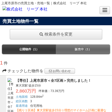
上尾市原市の売買土地・売地一覧｜株式会社 リープ 本社
売買土地物件一覧
検索条件を変更
公開物件（1）
販売中（1）
1
件
チェックした物件を
お問い合わせ
【専任】上尾市原市＜全7区画＞完売しました！
東大宮駅
徒歩15分
2,860万円
坪単価：73.39万円
2
土地面積
128.84m
総区画数
3
最適用途
住宅用地
【残り１区画】東大宮駅徒歩15分☆理想のマイホーム計画に最適な