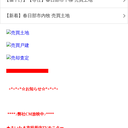
【新着】春日部市内牧 売買土地
+*
+*
+*☆お知らせ☆*+
*+
*+
****♪弊社CM放映中♪****
★さいたま市役所内TVモニター