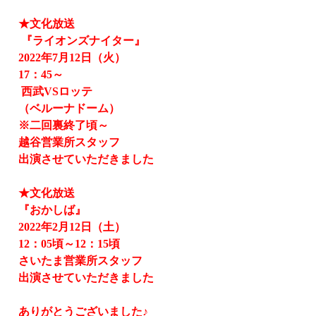
★文化放送
『ライオンズナイター』
2022
年
7
月
12
日（火）
17
：
45
～
西武
VS
ロッテ
（ベルーナドーム）
※二回裏終了頃～
越谷営業所スタッフ
出演させていただきました
★文化放送
『おかしば』
2022
年
2
月
12
日（土）
12
：
05
頃～
12
：
15
頃
さいたま営業所スタッフ
出演させていただきました
ありがとうございました♪