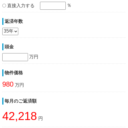
％
直接入力する
返済年数
頭金
万円
物件価格
980
万円
毎月のご返済額
42,218
円