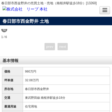
春日部市西金野井の売買土地・売地（南桜井駅徒歩18分）[13260]
春日部市西金野井 土地
1 / 6
prev
next
基本情報
価格
980万円
坪単価
32.08万円
所在地
春日部市西金野井
交通
東武野田線 南桜井駅徒歩18分
最適用途
住宅用地