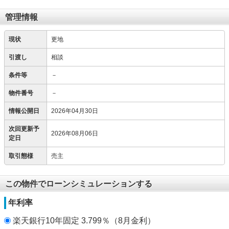
管理情報
現状
更地
引渡し
相談
条件等
－
物件番号
－
情報公開日
2026年04月30日
次回更新予
2026年08月06日
定日
取引態様
売主
この物件でローンシミュレーションする
年利率
楽天銀行10年固定 3.799％（8月金利）