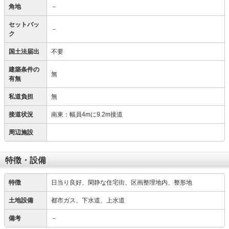
角地
－
セットバッ
－
ク
国土法届出
不要
建築条件の
無
有無
私道負担
無
接道状況
南東：幅員4mに9.2m接道
周辺施設
特徴・設備
特徴
日当り良好、閑静な住宅街、区画整理地内、整形地
土地設備
都市ガス、下水道、上水道
備考
－