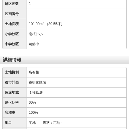
総区画数
1
区画番号
－
2
土地面積
101.00m
（30.55坪）
小学校区
南桜井小
中学校区
葛飾中
詳細情報
土地権利
所有権
都市計画
市街化区域
用途地域
１種低層
建ぺい率
60%
容積率
100%
地目
宅地
（現状：宅地）