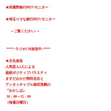
★武蔵野銀行内TVモニター
★埼玉りそな銀行内TVモニター
～ご覧ください♪～
****♪ラジオCM放送中♪****
★文化放送
人気芸人2人による
超絶ポジティブバラエティ
ますだおかだ岡田圭右と
アンタッチャブル柴田英嗣の
『おかしば』
10：00～12：00
（毎週日曜日）