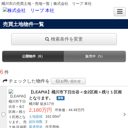
桶川市の売買土地・売地一覧｜株式会社 リープ 本社
売買土地物件一覧
検索条件を変更
公開物件（6）
販売中（5）
6
件
チェックした物件を
お問い合わせ
【LEAPIA】桶川市下日出谷＜全2区画＞残り１区画
となります。
新着
桶川駅
徒歩17分
2,180万円
坪単価：44.49万円
2
土地面積
162.00m
総区画数
2
最適用途
住宅用地