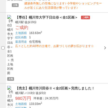
建築条件無しの売地になります♪ 小学校やショッピングモー
土地
ルが近くにあり生活環境が整っています♪
【専任】桶川市大字下日出谷＜全1区画＞
ご成約
桶川駅
徒歩19分
ご成約
2
土地面積
163.63m
総区画数
1
最適用途
住宅用地
広々とした約48坪の土地で、お家づくりの夢が広がります☆
土地
【売主】桶川市川田谷Ⅱ＜全2区画＞完売しました！
桶川駅
バス8分
徒歩5分
980万円
坪単価：24.35万円
2
土地面積
133.03m