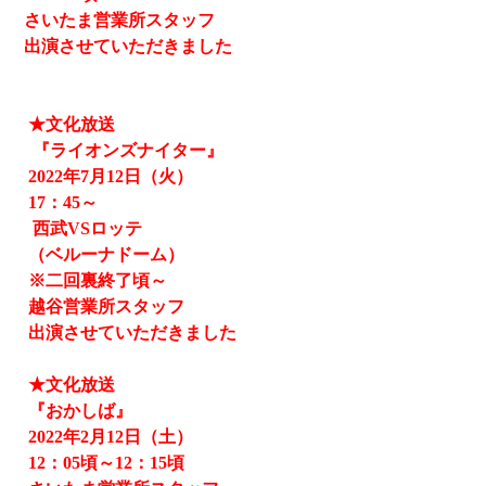
さいたま営業所スタッフ
出演させていただきました
★文化放送
『ライオンズナイター』
2022
年
7
月
12
日（火）
17
：
45
～
西武
VS
ロッテ
（ベルーナドーム）
※二回裏終了頃～
越谷営業所スタッフ
出演させていただきました
★文化放送
『おかしば』
2022
年
2
月
12
日（土）
12
：
05
頃～
12
：
15
頃