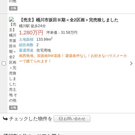
土地
【売主】桶川市坂田Ⅲ期＜全2区画＞完売致しました
桶川駅
徒歩24分
1,280万円
坪単価：31.58万円
2
土地面積
133.99m
総区画数
2
最適用途
住宅用地
南西角地、前面南9Ｍ道路！ 建築条件なし！お好きなハウスメーカ
ーで建てられます！
土地
チェックした物件を
お問い合わせ