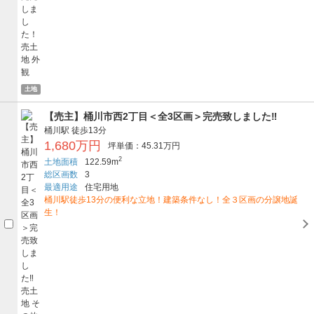
土地
【売主】桶川市西2丁目＜全3区画＞完売致しました‼
桶川駅
徒歩13分
1,680万円
坪単価：45.31万円
2
土地面積
122.59m
総区画数
3
最適用途
住宅用地
桶川駅徒歩13分の便利な立地！建築条件なし！全３区画の分譲地誕
生！