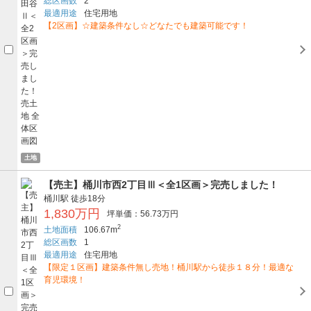
総区画数
2
最適用途
住宅用地
【2区画】☆建築条件なし☆どなたでも建築可能です！
土地
【売主】桶川市西2丁目Ⅲ＜全1区画＞完売しました！
桶川駅
徒歩18分
1,830万円
坪単価：56.73万円
2
土地面積
106.67m
総区画数
1
最適用途
住宅用地
【限定１区画】建築条件無し売地！桶川駅から徒歩１８分！最適な
育児環境！