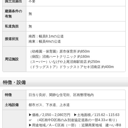
国土法届出
不要
建築条件の
無
有無
私道負担
無
南西：幅員8.1mの公道
接道状況
南東：幅員4mの公道
（幼稚園・保育園）原市保育所 約850m
（病院）沼南ハートクリニック 約160m
周辺施設
（スーパー）いなげや上尾沼南駅前店 約250m
（ドラッグストア）ドラックストアセキ沼南店 約400m
特徴・設備
特徴
日当り良好、閑静な住宅街、区画整理地内
土地設備
都市ガス、下水道、上水道
▶価格／2,050～2,080万円 ▶土地面積／115.62～115.63
㎡ （4区画中D区画のみ別途協定道路の一部4.33㎡有り）
▶用途地域／A～C区画（一部）：近隣商業地域 建ぺい率8