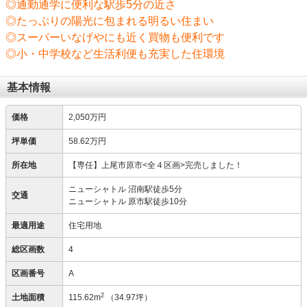
◎通勤通学に便利な駅歩5分の近さ
◎たっぷりの陽光に包まれる明るい住まい
◎スーパーいなげやにも近く買物も便利です
◎小・中学校など生活利便も充実した住環境
基本情報
価格
2,050万円
坪単価
58.62万円
所在地
【専任】上尾市原市<全４区画>完売しました！
ニューシャトル 沼南駅徒歩5分
交通
ニューシャトル 原市駅徒歩10分
最適用途
住宅用地
総区画数
4
区画番号
A
2
土地面積
115.62m
（34.97坪）