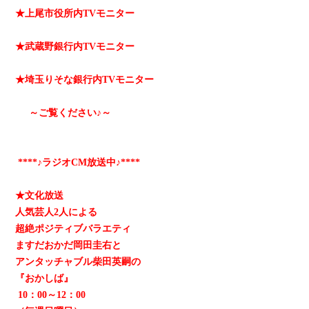
★上尾市役所内TVモニター
★武蔵野銀行内TVモニター
★埼玉りそな銀行内TVモニター
～ご覧ください♪～
****♪ラジオCM放送中♪****
★文化放送
人気芸人2人による
超絶ポジティブバラエティ
ますだおかだ岡田圭右と
アンタッチャブル柴田英嗣の
『おかしば』
10：00～12：00