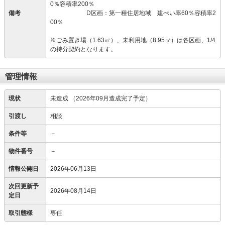
0％容積率200％
備考
D区画：第一種住居地域 建ぺい率60％容積率2
00％
※ごみ置き場（1.63㎡）、未利用地（8.95㎡）は各区画、1/4
の持分契約となります。
管理情報
現状
未造成
（2026年09月造成完了予定）
引渡し
相談
条件等
－
物件番号
－
情報公開日
2026年06月13日
次回更新予
2026年08月14日
定日
取引態様
専任