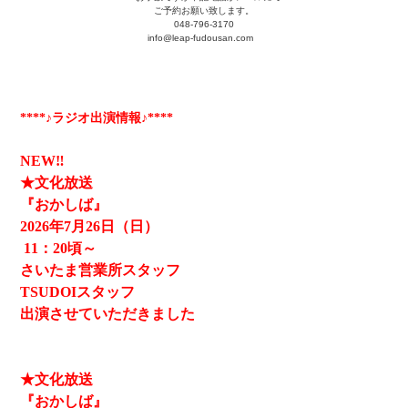
ご予約お願い致します。
048-796-3170
info@leap-fudousan.c
om
****♪ラジオ出演情報♪****
NEW‼
★文化放送
『おかしば』
2026
年7月26日（日）
11
：20頃～
さいたま営業所スタッフ
TSUDOIスタッフ
出演させていただきました
★文化放送
『おかしば』