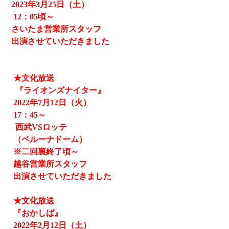
2023
年3月25日（土）
12
：05頃～
さいたま営業所スタッフ
出演させていただきました
★文化放送
『ライオンズナイター』
2022
年
7
月
12
日（火）
17
：
45
～
西武
VS
ロッテ
（ベルーナドーム）
※二回裏終了頃～
越谷営業所スタッフ
出演させていただきました
★文化放送
『おかしば』
2022
年
2
月
12
日（土）