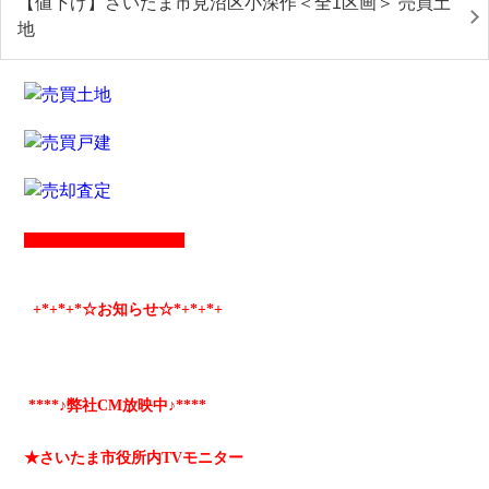
【値下げ】さいたま市見沼区小深作＜全1区画＞ 売買土
地
+*
+*
+*☆お知らせ☆*+
*+
*+
****♪弊社CM放映中♪****
★さいたま市役所内TVモニター