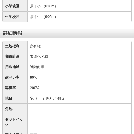
小学校区
原市小
（820m）
中学校区
原市中
（900m）
詳細情報
土地権利
所有権
都市計画
市街化区域
用途地域
近隣商業
建ぺい率
80%
容積率
200%
地目
宅地
（現状：宅地）
角地
－
セットバッ
－
ク