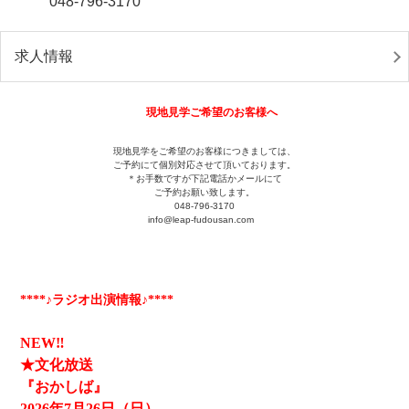
048-796-3170
求人情報
現地見学ご希望のお客様へ
現地見学をご希望のお客様につきましては、
ご予約にて個別対応させて頂いております。
＊お手数ですが下記電話かメールにて
ご予約お願い致します。
048-796-3170
info@leap-fudousan.c
om
****♪ラジオ出演情報♪****
NEW‼
★文化放送
『おかしば』
2026
年7月26日（日）