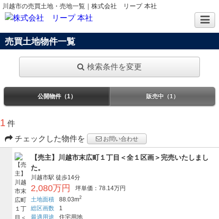
川越市の売買土地・売地一覧｜株式会社 リープ 本社
売買土地物件一覧
検索条件を変更
公開物件（1）
販売中（1）
1
件
チェックした物件を
お問い合わせ
【売主】川越市末広町１丁目＜全１区画＞完売いたしまし
た。
川越市駅
徒歩14分
2,080万円
坪単価：78.14万円
2
土地面積
88.03m
総区画数
1
最適用途
住宅用地