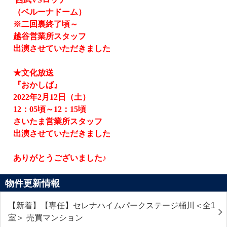
（ベルーナドーム）
※二回裏終了頃～
越谷営業所スタッフ
出演させていただきました
★文化放送
『おかしば』
2022
年
2
月
12
日（土）
12
：
05
頃～
12
：
15
頃
さいたま営業所スタッフ
出演させていただきました
ありがとうございました♪
物件更新情報
【新着】【専任】セレナハイムパークステージ桶川＜全1
室＞ 売買マンション