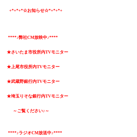
+*
+*
+*☆お知らせ☆*+
*+
*+
****♪弊社CM放映中♪****
★さいたま市役所内TVモニター
★上尾市役所内TVモニター
★武蔵野銀行内TVモニター
★埼玉りそな銀行内TVモニター
～ご覧ください♪～
****♪ラジオCM放送中♪****