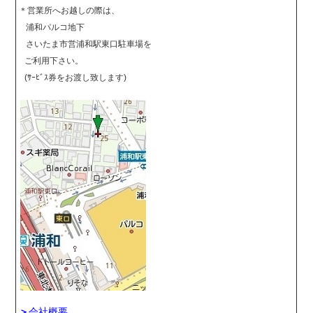
＊営業所へお越しの際は、
浦和パルコ地下
さいたま市営浦和駅東口駐車場を
ご利用下さい。
(ｻｰﾋﾞｽ券をお渡し致します)
＞
会社概要