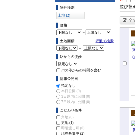
物件の条件で絞り込む
並び替
物件種別
土地 (2)
全
価格
～
売
土地面積
坪数で検索
～
駅からの徒歩
バス停からの時間を含む
情報公開日
指定なし
本日公開
(0)
3日以内に公開
(0)
7日以内に公開
(0)
こだわり条件
角地
(0)
売
更地
(1)
即引渡し可
(0)
現在募集中
(2)