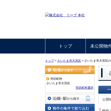
トップ
未公開物
トップ
>
さいたま市大宮区
>
さいたま市大宮区の
地域から探す
市区町村
さいたま市大宮区
市区町村選択
一覧で
公開
沿線・駅から探す
2
件中 