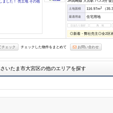
JR高崎線 大宮駅
バス3分
徒
2
116.97m
（35.
土地面積
住宅用地
最適用途
◎新着・弊社売主◎全2区
てチェック
チェックした物件をまとめて
お問い合わせ
さいたま市大宮区の他のエリアを探す