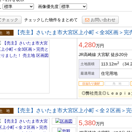
え
画像優先度
てチェック
チェックした物件をまとめて
お問い合わせ
【売主】さいたま市大宮区上小町＜全3区画＞完
土地
4,280
万円
JR高崎線 大宮駅
徒歩20分
2
113.12m
（34.
土地面積
住宅用地
最適用途
◎弊社売主◎Ｌｅａｐｉａ
【売主】さいたま市大宮区上小町＜全２区画＞完
土地
5,380
万円