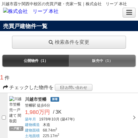
川越市霞ケ関西中校区の売買戸建・売家一覧｜株式会社 リープ 本社
売買戸建物件一覧
検索条件を変更
公開物件（1）
販売中（1）
1
件
チェックした物件を
お問い合わせ
川越市笠幡
新着
笠幡駅
徒歩6分
1,980万円
/ 3K
築年月
1978年10月
(築47年)
建物構造
木造
一戸建て
2
建物面積
68.74m
2
土地面積
225.17m