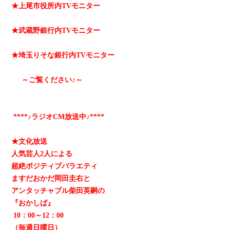
★上尾市役所内TVモニター
★武蔵野銀行内TVモニター
★埼玉りそな銀行内TVモニター
～ご覧ください♪～
****♪ラジオCM放送中♪****
★文化放送
人気芸人2人による
超絶ポジティブバラエティ
ますだおかだ岡田圭右と
アンタッチャブル柴田英嗣の
『おかしば』
10：00～12：00
（毎週日曜日）