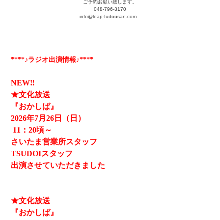
ご予約お願い致します。
048-796-3170
info@leap-fudousan.c
om
****♪ラジオ出演情報♪****
NEW‼
★文化放送
『おかしば』
2026
年7月26日（日）
11
：20頃～
さいたま営業所スタッフ
TSUDOIスタッフ
出演させていただきました
★文化放送
『おかしば』