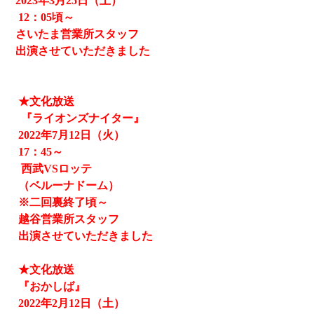
2023
年3月25日（土）
12
：05頃～
さいたま営業所スタッフ
出演させていただきました
★文化放送
『ライオンズナイター』
2022
年
7
月
12
日（火）
17
：
45
～
西武
VS
ロッテ
（ベルーナドーム）
※二回裏終了頃～
越谷営業所スタッフ
出演させていただきました
★文化放送
『おかしば』
2022
年
2
月
12
日（土）