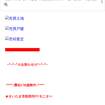
地
+*
+*
+*☆お知らせ☆*+
*+
*+
****♪弊社CM放映中♪****
★さいたま市役所内TVモニター