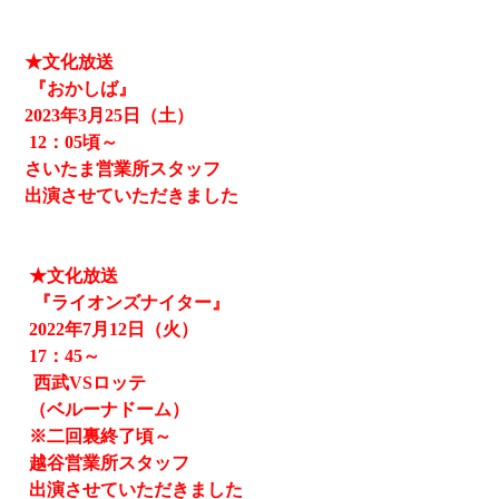
★文化放送
『おかしば』
2023
年3月25日（土）
12
：05頃～
さいたま営業所スタッフ
出演させていただきました
★文化放送
『ライオンズナイター』
2022
年
7
月
12
日（火）
17
：
45
～
西武
VS
ロッテ
（ベルーナドーム）
※二回裏終了頃～
越谷営業所スタッフ
出演させていただきました