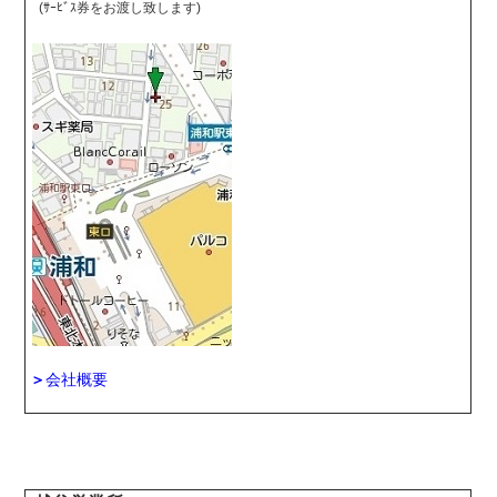
(ｻｰﾋﾞｽ券をお渡し致します)
＞
会社概要