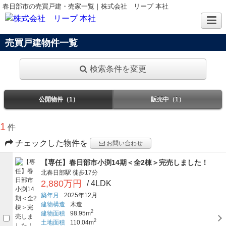
春日部市の売買戸建・売家一覧｜株式会社 リープ 本社
売買戸建物件一覧
検索条件を変更
公開物件（1）
販売中（1）
1
件
チェックした物件を
お問い合わせ
【専任】春日部市小渕14期＜全2棟＞完売しました！
北春日部駅
徒歩17分
2,880万円
/ 4LDK
築年月
2025年12月
建物構造
木造
2
建物面積
98.95m
2
土地面積
110.04m