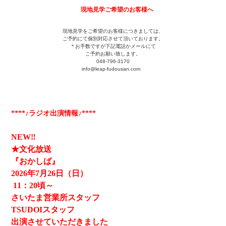
現地見学ご希望のお客様へ
現地見学をご希望のお客様につきましては、
ご予約にて個別対応させて頂いております。
＊お手数ですが下記電話かメールにて
ご予約お願い致します。
048-796-3170
info@leap-fudousan.c
om
****♪ラジオ出演情報♪****
NEW‼
★文化放送
『おかしば』
2026
年7月26日（日）
11
：20頃～
さいたま営業所スタッフ
TSUDOIスタッフ
出演させていただきました