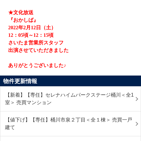
★文化放送
『おかしば』
2022
年
2
月
12
日（土）
12
：
05
頃～
12
：
15
頃
さいたま営業所スタッフ
出演させていただきました
ありがとうございました♪
物件更新情報
【新着】【専任】セレナハイムパークステージ桶川＜全1
室＞ 売買マンション
【値下げ】【専任】桶川市泉２丁目＜全１棟＞ 売買一戸
建て