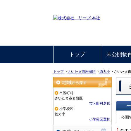
トップ
未公開物
トップ
>
さいたま市岩槻区
>
徳力小
>
さいたま
地域から探す
市区町村
さいたま市岩槻区
市区町村選択
小学校区
一覧で
徳力小
公開
小学校区選択
1
件中 