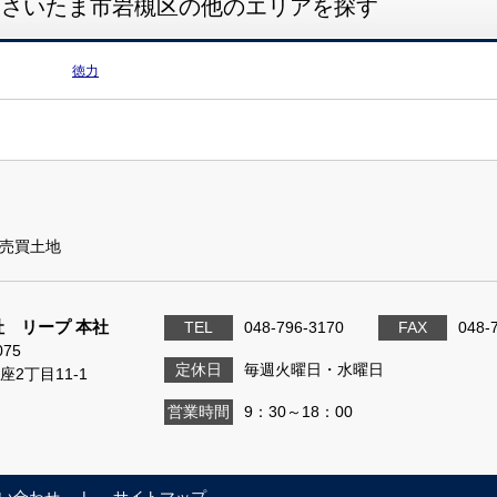
さいたま市岩槻区の他のエリアを探す
徳力
売買土地
 リープ 本社
TEL
048-796-3170
FAX
048-
075
定休日
毎週火曜日・水曜日
座2丁目11-1
営業時間
9：30～18：00