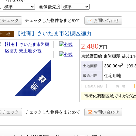
え
画像優先度
てチェック
チェックした物件をまとめて
お問い合わせ
【社有】さいたま市岩槻区徳力
土地
2,480
万円
東武野田線 東岩槻駅
徒歩14
2
330.06m
（99.
土地面積
住宅用地
最適用途
市街化調整区域ですがどな
てチェック
チェックした物件をまとめて
お問い合わせ