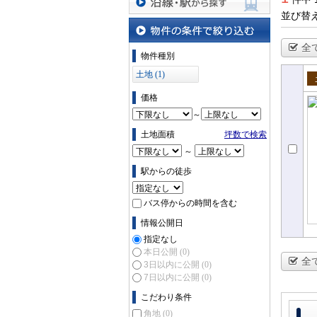
並び替
沿線・駅から探す
全
物件の条件で絞り込む
物件種別
土地 (1)
売
価格
～
土地面積
坪数で検索
～
駅からの徒歩
バス停からの時間を含む
情報公開日
指定なし
本日公開
(0)
全
3日以内に公開
(0)
7日以内に公開
(0)
こだわり条件
角地
(0)