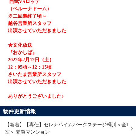
西武
VS
ロッテ
（ベルーナドーム）
※二回裏終了頃～
越谷営業所スタッフ
出演させていただきました
★文化放送
『おかしば』
2022
年
2
月
12
日（土）
12
：
05
頃～
12
：
15
頃
さいたま営業所スタッフ
出演させていただきました
ありがとうございました♪
物件更新情報
【新着】【専任】セレナハイムパークステージ桶川＜全1
室＞ 売買マンション