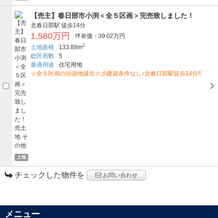
【売主】春日部市小渕＜全５区画＞完売致しました！
北春日部駅
徒歩14分
1,580万円
坪単価：39.02万円
2
土地面積
133.88m
総区画数
5
最適用途
住宅用地
☆全５区画の分譲地誕生☆彡建築条件なし♪北春日部駅徒歩14分‼
土地
チェックした物件を
お問い合わせ
メニュー