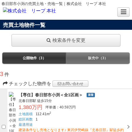
春日部市小渕の売買土地・売地一覧｜株式会社 リープ 本社
売買土地物件一覧
検索条件を変更
公開物件（3）
販売中（3）
3
件
チェックした物件を
お問い合わせ
【専任】春日部市小渕＜全1区画＞
新着
北春日部駅
徒歩15分
1,380万円
坪単価：40.59万円
2
土地面積
112.41m
総区画数
1
最適用途
建築条件なし売地となります♪ 東武伊勢崎線『北春日部』駅徒歩約