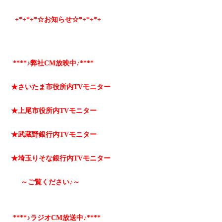
+*
+*
+*☆お知らせ☆*+
*+
*+
****♪弊社CM放映中♪****
★さいたま市役所内TVモニター
★上尾市役所内TVモニター
★武蔵野銀行内TVモニター
★埼玉りそな銀行内TVモニター
～ご覧ください♪～
****♪ラジオCM放送中♪****