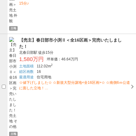
15分♪
土地
【売主】春日部市小渕Ⅱ＜全16区画＞完売いたしまし
た！
北春日部駅
徒歩15分
1,580万円
坪単価：46.64万円
2
土地面積
112.02m
総区画数
16
最適用途
住宅用地
☆値下げしました☆ ☆新規大型分譲地<全16区画>☆ ☆南側6ｍ公道
に面した立地！…
土地