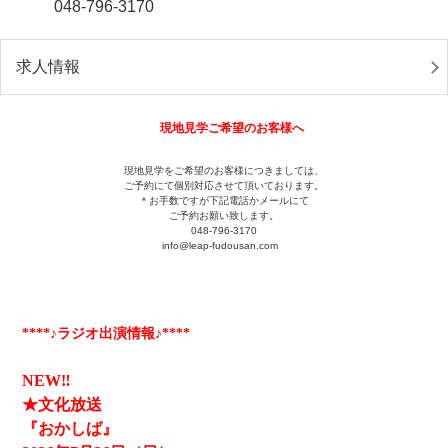
048-796-3170
求人情報
現地見学ご希望のお客様へ
現地見学をご希望のお客様につきましては、
ご予約にて個別対応させて頂いております。
＊お手数ですが下記電話かメールにて
ご予約お願い致します。
048-796-3170
info@leap-fudousan.c
om
****♪ラジオ出演情報♪****
NEW‼
★文化放送
『おかしば』