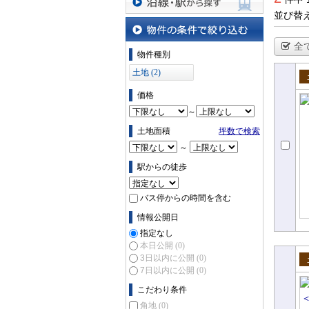
並び替
沿線・駅から探す
全
物件の条件で絞り込む
物件種別
土地 (2)
売
価格
～
土地面積
坪数で検索
～
駅からの徒歩
バス停からの時間を含む
情報公開日
指定なし
本日公開
(0)
3日以内に公開
(0)
7日以内に公開
(0)
売
こだわり条件
角地
(0)