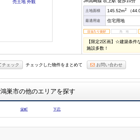
JR高崎線 吹上駅
徒歩10分
2
145.52m
（44.
土地面積
住宅用地
最適用途
【限定2区画】☆建築条件
施設多数！
てチェック
チェックした物件をまとめて
お問い合わせ
鴻巣市の他のエリアを探す
栄町
下忍