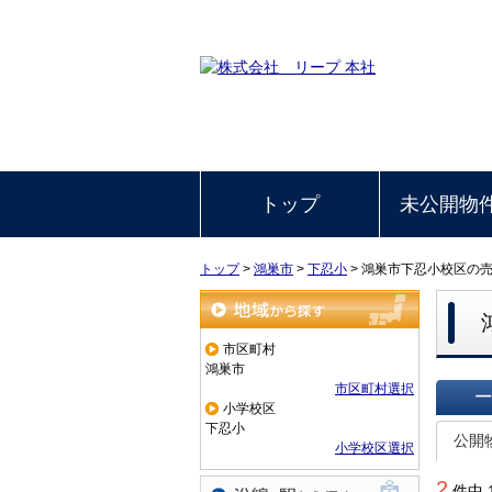
トップ
未公開物
トップ
>
鴻巣市
>
下忍小
>
鴻巣市下忍小校区の
地域から探す
市区町村
鴻巣市
市区町村選択
小学校区
一覧で
下忍小
公開
小学校区選択
2
件中 