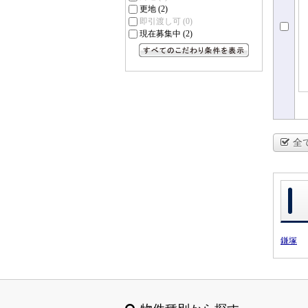
更地
(2)
即引渡し可
(0)
現在募集中
(2)
すべてのこだわり条件を見る
全
鎌塚