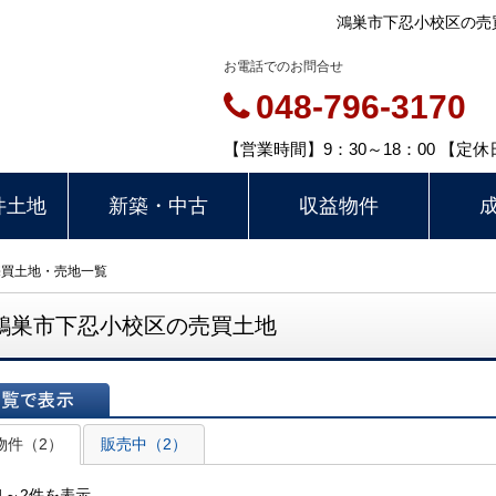
鴻巣市下忍小校区の売
お電話でのお問合せ
048-796-3170
【営業時間】9：30～18：00 【
件土地
新築・中古
収益物件
売買土地・売地一覧
鴻巣市下忍小校区の売買土地
表示
物件（2）
販売中（2）
1～2件を表示