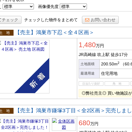
え
画像優先度
てチェック
チェックした物件をまとめて
お問い合わせ
【売主】鴻巣市下忍＜全４区画＞
土地
1,480
万円
JR高崎線 吹上駅
徒歩17分
2
200.50m
（60.
土地面積
住宅用地
最適用途
◎弊社売主◎ 買い物施設
【売主】鴻巣市鎌塚3丁目＜全2区画＞完売しま
土地
680
万円