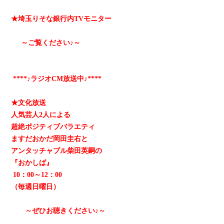
★埼玉りそな銀行内TVモニター
～ご覧ください♪～
****♪ラジオCM放送中♪****
★文化放送
人気芸人2人による
超絶ポジティブバラエティ
ますだおかだ岡田圭右と
アンタッチャブル柴田英嗣の
『おかしば』
10：00～12：00
（毎週日曜日）
～ぜひお聴きください♪～