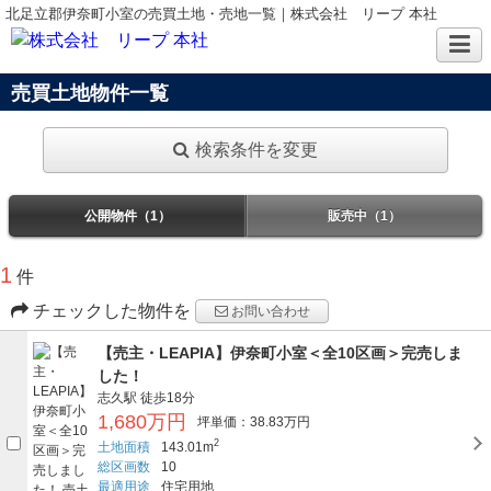
北足立郡伊奈町小室の売買土地・売地一覧｜株式会社 リープ 本社
売買土地物件一覧
検索条件を変更
公開物件（1）
販売中（1）
1
件
チェックした物件を
お問い合わせ
【売主・LEAPIA】伊奈町小室＜全10区画＞完売しま
した！
志久駅
徒歩18分
1,680万円
坪単価：38.83万円
2
土地面積
143.01m
総区画数
10
最適用途
住宅用地