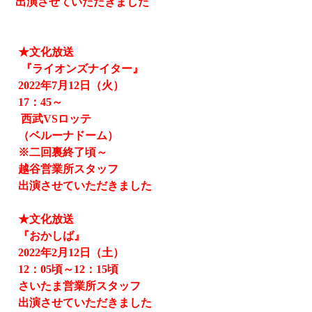
出演させていただきました
★文化放送
『ライオンズナイター』
2022
年
7
月
12
日（火）
17
：
45
～
西武
VS
ロッテ
（ベルーナドーム）
※二回裏終了頃～
越谷営業所スタッフ
出演させていただきました
★文化放送
『おかしば』
2022
年
2
月
12
日（土）
12
：
05
頃～
12
：
15
頃
さいたま営業所スタッフ
出演させていただきました