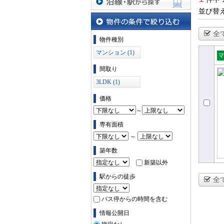
並び替
沿線・駅から探す
全
物件の条件で絞り込む
物件種別
マンション (1)
売
間取り
ョ
3LDK (1)
価格
～
専有面積
～
築年数
新築以外
駅からの徒歩
全
バス停からの時間を含む
情報公開日