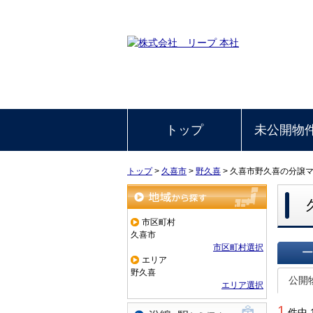
トップ
未公開物
トップ
>
久喜市
>
野久喜
>
久喜市野久喜の分譲
地域から探す
市区町村
久喜市
市区町村選択
エリア
一覧で
野久喜
公開
エリア選択
1
件中 