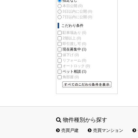
指定なし
本日公開
(0)
3日以内に公開
(0)
7日以内に公開
(0)
こだわり条件
駐車場あり
(0)
2階以上
(0)
即引渡し可
(0)
現在募集中
(1)
値下げ
(0)
リフォーム
(0)
オートロック
(0)
ペット相談
(1)
角部屋
(0)
すべてのこだわり条件を見る
物件種別から探す
売買戸建
売買マンション