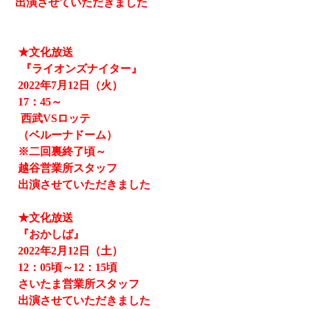
出演させていただきました
★文化放送
『ライオンズナイター』
2022
年
7
月
12
日（火）
17
：
45
～
西武
VS
ロッテ
（ベルーナドーム）
※二回裏終了頃～
越谷営業所スタッフ
出演させていただきました
★文化放送
『おかしば』
2022
年
2
月
12
日（土）
12
：
05
頃～
12
：
15
頃
さいたま営業所スタッフ
出演させていただきました