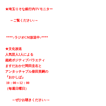
★埼玉りそな銀行内TVモニター
～ご覧ください♪～
****♪ラジオCM放送中♪****
★文化放送
人気芸人2人による
超絶ポジティブバラエティ
ますだおかだ岡田圭右と
アンタッチャブル柴田英嗣の
『おかしば』
10：00～12：00
（毎週日曜日）
～ぜひお聴きください♪～