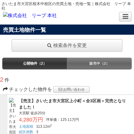
さいたま市大宮区桜木中校区の売買土地・売地一覧｜株式会社 リープ 本
社
売買土地物件一覧
検索条件を変更
公開物件（2）
販売中（2）
2
件
チェックした物件を
お問い合わせ
【売主】さいたま市大宮区上小町＜全3区画＞完売となり
ました！
大宮駅
徒歩20分
4,280万円
坪単価：125.11万円
2
土地面積
113.12m
総区画数
3