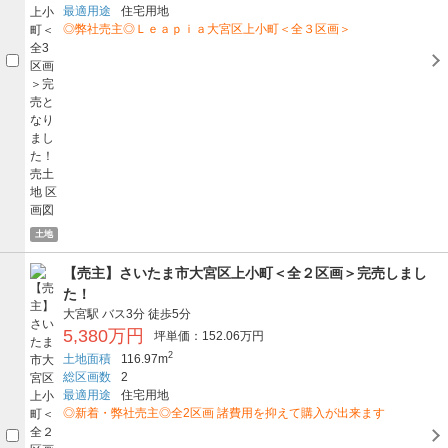
最適用途
住宅用地
◎弊社売主◎Ｌｅａｐｉａ大宮区上小町＜全３区画＞
土地
【売主】さいたま市大宮区上小町＜全２区画＞完売しまし
た！
大宮駅
バス3分
徒歩5分
5,380万円
坪単価：152.06万円
2
土地面積
116.97m
総区画数
2
最適用途
住宅用地
◎新着・弊社売主◎全2区画 諸費用を抑えて購入が出来ます