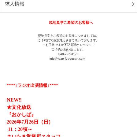
求人情報
現地見学ご希望のお客様へ
現地見学をご希望のお客様につきましては、
ご予約にて個別対応させて頂いております。
＊お手数ですが下記電話かメールにて
ご予約お願い致します。
048-796-3170
info@leap-fudousan.c
om
****♪ラジオ出演情報♪****
NEW‼
★文化放送
『おかしば』
2026
年7月26日（日）
11
：20頃～
さいたま営業所スタッフ