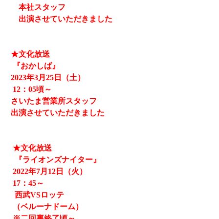
本社スタッフ
出演させていただきました
★文化放送
『おかしば』
2023
年3月25日（土）
12
：05頃～
さいたま営業所スタッフ
出演させていただきました
★文化放送
『ライオンズナイター』
2022
年
7
月
12
日（火）
17
：
45
～
西武
VS
ロッテ
（ベルーナドーム）
※二回裏終了頃～