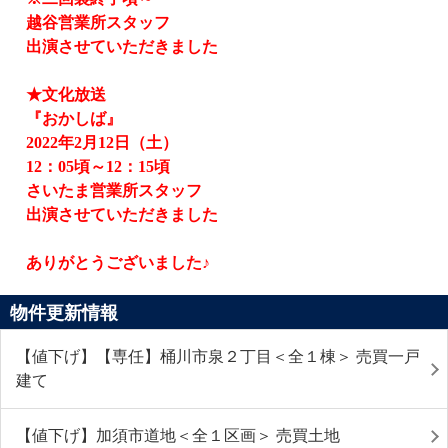
越谷営業所スタッフ
出演させていただきました
★文化放送
『おかしば』
2022
年
2
月
12
日（土）
12
：
05
頃～
12
：
15
頃
さいたま営業所スタッフ
出演させていただきました
ありがとうございました♪
物件更新情報
【値下げ】【専任】桶川市泉２丁目＜全１棟＞ 売買一戸
建て
【値下げ】加須市道地＜全１区画＞ 売買土地