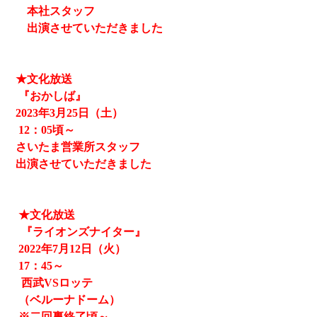
本社スタッフ
出演させていただきました
★文化放送
『おかしば』
2023
年3月25日（土）
12
：05頃～
さいたま営業所スタッフ
出演させていただきました
★文化放送
『ライオンズナイター』
2022
年
7
月
12
日（火）
17
：
45
～
西武
VS
ロッテ
（ベルーナドーム）
※二回裏終了頃～