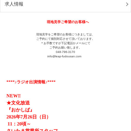
求人情報
現地見学ご希望のお客様へ
現地見学をご希望のお客様につきましては、
ご予約にて個別対応させて頂いております。
＊お手数ですが下記電話かメールにて
ご予約お願い致します。
048-796-3170
info@leap-fudousan.c
om
****♪ラジオ出演情報♪****
NEW‼
★文化放送
『おかしば』
2026
年7月26日（日）
11
：20頃～
さいたま営業所スタッフ