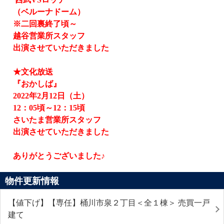
（ベルーナドーム）
※二回裏終了頃～
越谷営業所スタッフ
出演させていただきました
★文化放送
『おかしば』
2022
年
2
月
12
日（土）
12
：
05
頃～
12
：
15
頃
さいたま営業所スタッフ
出演させていただきました
ありがとうございました♪
物件更新情報
【値下げ】【専任】桶川市泉２丁目＜全１棟＞ 売買一戸
建て