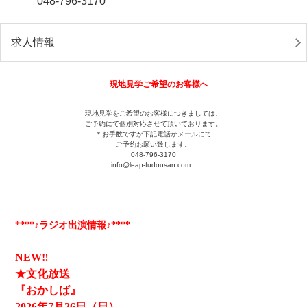
048-796-3170
求人情報
現地見学ご希望のお客様へ
現地見学をご希望のお客様につきましては、
ご予約にて個別対応させて頂いております。
＊お手数ですが下記電話かメールにて
ご予約お願い致します。
048-796-3170
info@leap-fudousan.c
om
****♪ラジオ出演情報♪****
NEW‼
★文化放送
『おかしば』
2026
年7月26日（日）