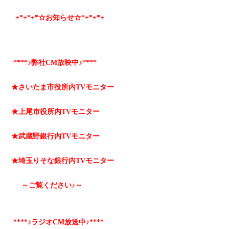
+*
+*
+*☆お知らせ☆*+
*+
*+
****♪弊社CM放映中♪****
★さいたま市役所内TVモニター
★上尾市役所内TVモニター
★武蔵野銀行内TVモニター
★埼玉りそな銀行内TVモニター
～ご覧ください♪～
****♪ラジオCM放送中♪****