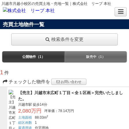
川越市月越小校区の売買土地・売地一覧｜株式会社 リープ 本社
売買土地物件一覧
検索条件を変更
公開物件（1）
販売中（1）
1
件
チェックした物件を
お問い合わせ
【売主】川越市末広町１丁目＜全１区画＞完売いたしまし
た。
川越市駅
徒歩14分
2,080万円
坪単価：78.14万円
2
土地面積
88.03m
総区画数
1
最適用途
住宅用地