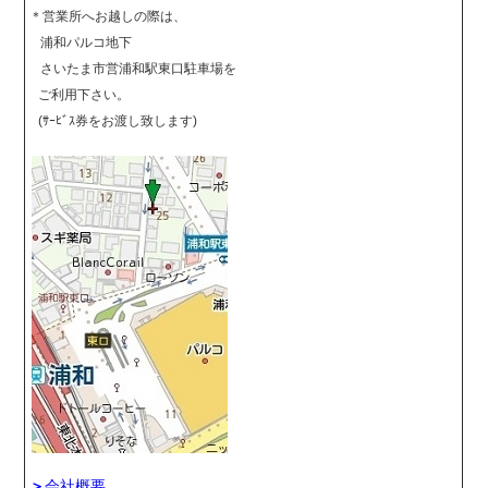
＊営業所へお越しの際は、
浦和パルコ地下
さいたま市営浦和駅東口駐車場を
ご利用下さい。
(ｻｰﾋﾞｽ券をお渡し致します)
＞
会社概要