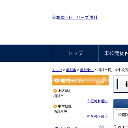
トップ
未公開物
トップ
>
桶川市
>
桶川東中
>
桶川市桶川東中校
地域から探す
市区町村
桶川市
市区町村選択
中学校区
一覧で
桶川東中
公開
中学校区選択
2
件中 