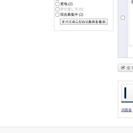
更地
(2)
即引渡し可
(0)
現在募集中
(2)
すべてのこだわり条件を見る
全
川田谷