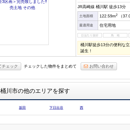
JR高崎線 桶川駅
徒歩13分
2
122.59m
（37.
土地面積
住宅用地
最適用途
桶川駅徒歩13分の便利な
誕生！
てチェック
チェックした物件をまとめて
お問い合わせ
桶川市の他のエリアを探す
坂田
下日出谷
西