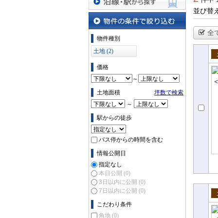
並び替
沿線・駅から探す
全
物件の条件で絞り込む
物件種別
土地 (2)
売
価格
～
土地面積
坪数で検索
～
駅からの徒歩
バス停からの時間を含む
情報公開日
指定なし
本日公開
(0)
3日以内に公開
(0)
7日以内に公開
(0)
売
こだわり条件
角地
(0)