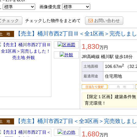
え
画像優先度
てチェック
チェックした物件をまとめて
お問い合わせ
【売主】桶川市西2丁目Ⅲ＜全1区画＞完売しま
土地
1,830
万円
JR高崎線 桶川駅
徒歩18分
2
106.67m
（32.
土地面積
住宅用地
最適用途
【限定１区画】建築条件無
育児環境！
【売主】桶川市西2丁目＜全3区画＞完売致しまし
土地
1,680
万円