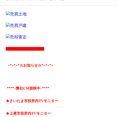
+*
+*
+*☆お知らせ☆*+
*+
*+
****♪弊社CM放映中♪****
★さいたま市役所内TVモニター
★上尾市役所内TVモニター