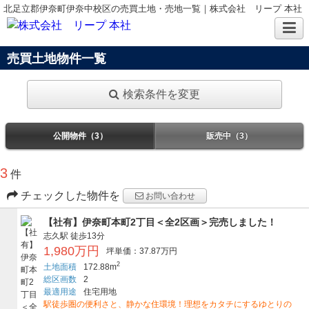
北足立郡伊奈町伊奈中校区の売買土地・売地一覧｜株式会社 リープ 本社
売買土地物件一覧
検索条件を変更
公開物件（3）
販売中（3）
3
件
チェックした物件を
お問い合わせ
【社有】伊奈町本町2丁目＜全2区画＞完売しました！
志久駅
徒歩13分
1,980万円
坪単価：37.87万円
2
土地面積
172.88m
総区画数
2
最適用途
住宅用地
駅徒歩圏の便利さと、静かな住環境！理想をカタチにするゆとりの