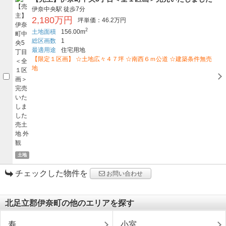
伊奈中央駅
徒歩7分
2,180万円
坪単価：46.2万円
2
土地面積
156.00m
総区画数
1
最適用途
住宅用地
【限定１区画】 ☆土地広々４７坪 ☆南西６ｍ公道 ☆建築条件無売
地
土地
チェックした物件を
お問い合わせ
北足立郡伊奈町の他のエリアを探す
寿
小室