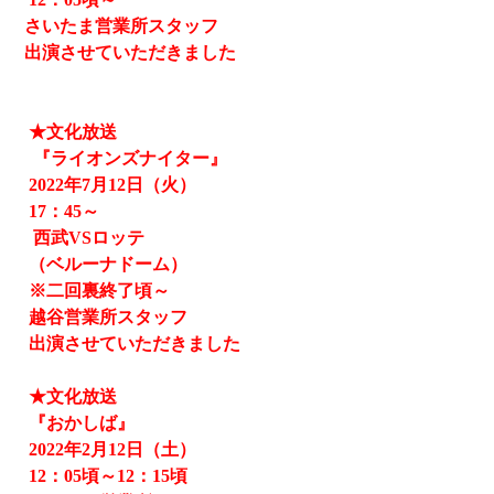
さいたま営業所スタッフ
出演させていただきました
★文化放送
『ライオンズナイター』
2022
年
7
月
12
日（火）
17
：
45
～
西武
VS
ロッテ
（ベルーナドーム）
※二回裏終了頃～
越谷営業所スタッフ
出演させていただきました
★文化放送
『おかしば』
2022
年
2
月
12
日（土）
12
：
05
頃～
12
：
15
頃