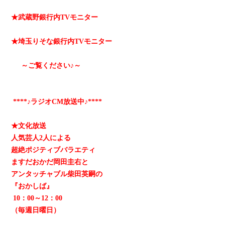
★武蔵野銀行内TVモニター
★埼玉りそな銀行内TVモニター
～ご覧ください♪～
****♪ラジオCM放送中♪****
★文化放送
人気芸人2人による
超絶ポジティブバラエティ
ますだおかだ岡田圭右と
アンタッチャブル柴田英嗣の
『おかしば』
10：00～12：00
（毎週日曜日）