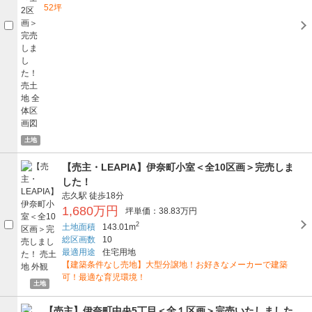
52坪
土地
【売主・LEAPIA】伊奈町小室＜全10区画＞完売しま
した！
志久駅
徒歩18分
1,680万円
坪単価：38.83万円
2
土地面積
143.01m
総区画数
10
最適用途
住宅用地
【建築条件なし売地】大型分譲地！お好きなメーカーで建築
可！最適な育児環境！
土地
【売主】伊奈町中央5丁目＜全１区画＞完売いたしました