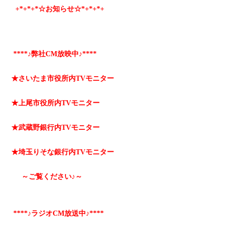
+*
+*
+*☆お知らせ☆*+
*+
*+
****♪弊社CM放映中♪****
★さいたま市役所内TVモニター
★上尾市役所内TVモニター
★武蔵野銀行内TVモニター
★埼玉りそな銀行内TVモニター
～ご覧ください♪～
****♪ラジオCM放送中♪****