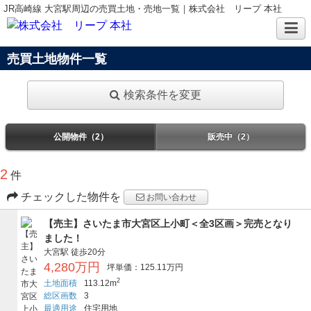
JR高崎線 大宮駅周辺の売買土地・売地一覧｜株式会社 リープ 本社
売買土地物件一覧
検索条件を変更
公開物件（2）
販売中（2）
2
件
チェックした物件を
お問い合わせ
【売主】さいたま市大宮区上小町＜全3区画＞完売となり
ました！
大宮駅
徒歩20分
4,280万円
坪単価：125.11万円
2
土地面積
113.12m
総区画数
3
最適用途
住宅用地