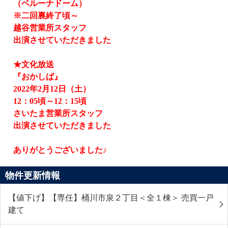
（ベルーナドーム）
※二回裏終了頃～
越谷営業所スタッフ
出演させていただきました
★文化放送
『おかしば』
2022
年
2
月
12
日（土）
12
：
05
頃～
12
：
15
頃
さいたま営業所スタッフ
出演させていただきました
ありがとうございました♪
物件更新情報
【値下げ】【専任】桶川市泉２丁目＜全１棟＞ 売買一戸
建て