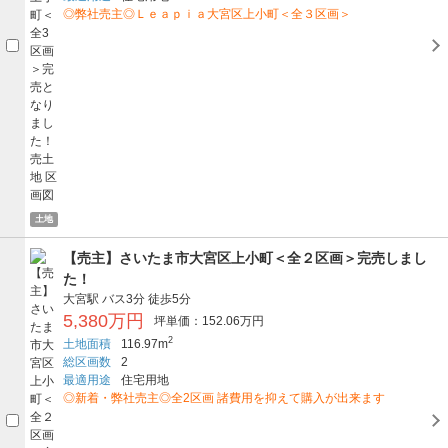
◎弊社売主◎Ｌｅａｐｉａ大宮区上小町＜全３区画＞
土地
【売主】さいたま市大宮区上小町＜全２区画＞完売しまし
た！
大宮駅
バス3分
徒歩5分
5,380万円
坪単価：152.06万円
2
土地面積
116.97m
総区画数
2
最適用途
住宅用地
◎新着・弊社売主◎全2区画 諸費用を抑えて購入が出来ます