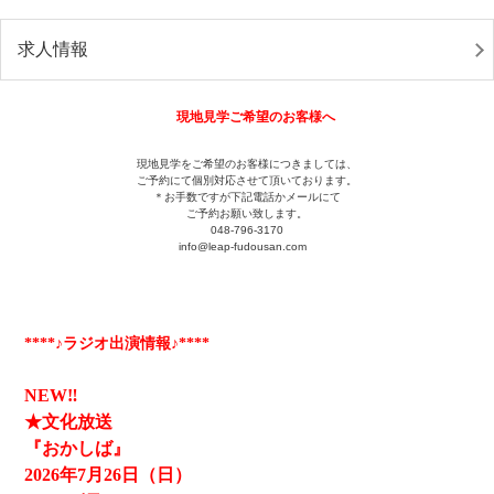
求人情報
現地見学ご希望のお客様へ
現地見学をご希望のお客様につきましては、
ご予約にて個別対応させて頂いております。
＊お手数ですが下記電話かメールにて
ご予約お願い致します。
048-796-3170
info@leap-fudousan.c
om
****♪ラジオ出演情報♪****
NEW‼
★文化放送
『おかしば』
2026
年7月26日（日）