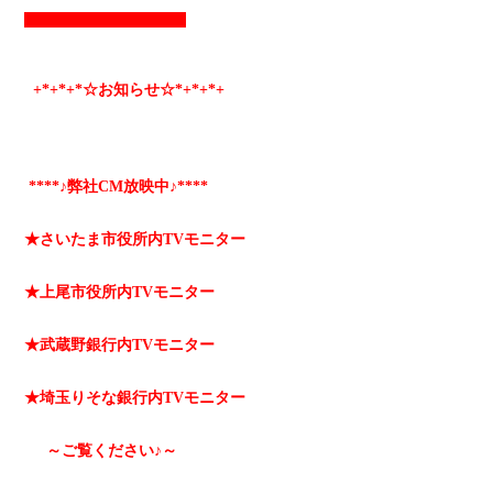
+*
+*
+*☆お知らせ☆*+
*+
*+
****♪弊社CM放映中♪****
★さいたま市役所内TVモニター
★上尾市役所内TVモニター
★武蔵野銀行内TVモニター
★埼玉りそな銀行内TVモニター
～ご覧ください♪～