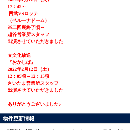
17
：
45
～
西武
VS
ロッテ
（ベルーナドーム）
※二回裏終了頃～
越谷営業所スタッフ
出演させていただきました
★文化放送
『おかしば』
2022
年
2
月
12
日（土）
12
：
05
頃～
12
：
15
頃
さいたま営業所スタッフ
出演させていただきました
ありがとうございました♪
物件更新情報