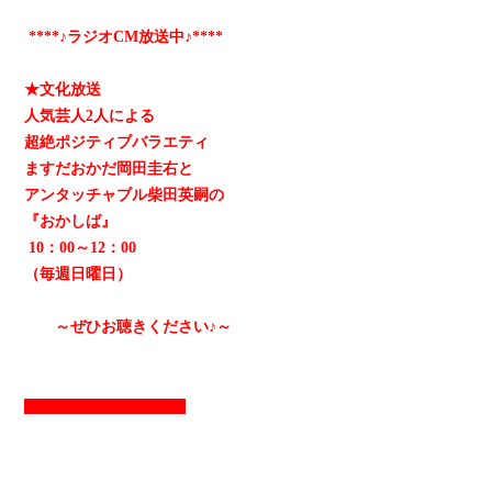
****♪ラジオCM放送中♪****
★文化放送
人気芸人2人による
超絶ポジティブバラエティ
ますだおかだ岡田圭右と
アンタッチャブル柴田英嗣の
『おかしば』
10：00～12：00
（毎週日曜日）
～ぜひお聴きください♪～