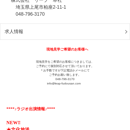
株式会社 リープ 本社
埼玉県上尾市柏座2-11-1
048-796-3170
求人情報
現地見学ご希望のお客様へ
現地見学をご希望のお客様につきましては、
ご予約にて個別対応させて頂いております。
＊お手数ですが下記電話かメールにて
ご予約お願い致します。
048-796-3170
info@leap-fudousan.c
om
****♪ラジオ出演情報♪****
NEW‼
★文化放送