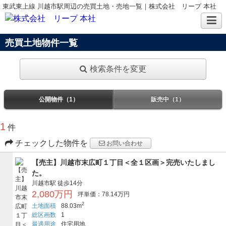
東武東上線 川越市駅周辺の売買土地・売地一覧｜株式会社 リープ 本社
売買土地物件一覧
検索条件を変更
公開物件（1）
販売中（1）
1
件
チェックした物件を
お問い合わせ
【売主】川越市末広町１丁目＜全１区画＞完売いたしまし
た。
川越市駅
徒歩14分
2,080万円
坪単価：78.14万円
2
土地面積
88.03m
総区画数
1
最適用途
住宅用地