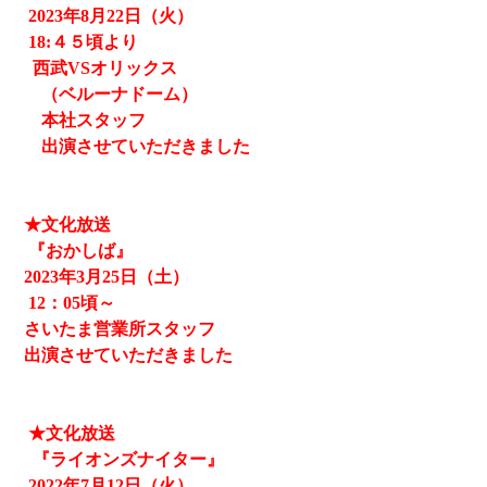
2023
年8月22日（火）
18:４５頃より
西武
VSオリックス
（ベルーナドーム）
本社スタッフ
出演させていただきました
★文化放送
『おかしば』
2023
年3月25日（土）
12
：05頃～
さいたま営業所スタッフ
出演させていただきました
★文化放送
『ライオンズナイター』
2022
年
7
月
12
日（火）