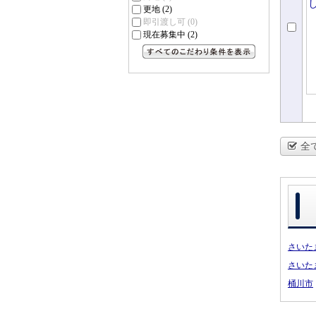
更地
(2)
即引渡し可
(0)
現在募集中
(2)
すべてのこだわり条件を見る
全
さいた
さいた
桶川市