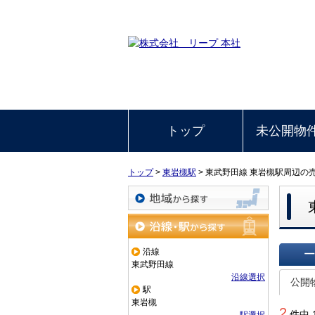
トップ
未公開物
トップ
>
東岩槻駅
>
東武野田線 東岩槻駅周辺の
地域から探す
沿線・駅から探す
沿線
東武野田線
一覧で
沿線選択
公開
駅
東岩槻
2
件中 