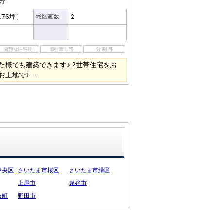
分
.76坪）
2
総区画数
た様でも建築できます♪ 2世帯住宅をお
お土地で1…
中央区
さいたま市桜区
さいたま市緑区
上尾市
越谷市
奈町
野田市