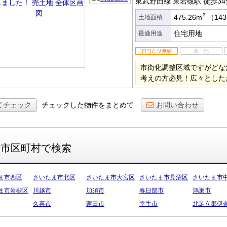
東武野田線 東岩槻駅
徒歩34
2
475.26m
（143
土地面積
住宅用地
最適用途
市街化調整区域ですがどな
考えの方必見！広々とした
てチェック
チェックした物件をまとめて
お問い合わせ
市区町村で検索
ま市西区
さいたま市北区
さいたま市大宮区
さいたま市見沼区
さいたま市
ま市岩槻区
川越市
加須市
春日部市
鴻巣市
久喜市
蓮田市
幸手市
北足立郡伊