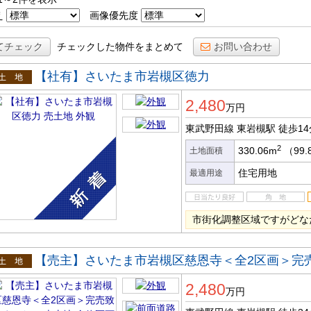
え
画像優先度
てチェック
チェックした物件をまとめて
お問い合わせ
【社有】さいたま市岩槻区徳力
土地
2,480
万円
東武野田線 東岩槻駅
徒歩14
2
330.06m
（99.
土地面積
住宅用地
最適用途
市街化調整区域ですがどな
【売主】さいたま市岩槻区慈恩寺＜全2区画＞完
土地
2,480
万円