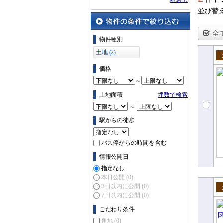
駅選択
並び替
全
物件の条件で絞り込む
物件種別
土地 (2)
売
価格
～
土地面積
坪数で検索
～
駅からの徒歩
バス停からの時間を含む
情報公開日
指定なし
本日公開
(0)
3日以内に公開
(0)
7日以内に公開
(0)
売
こだわり条件
角地
(0)